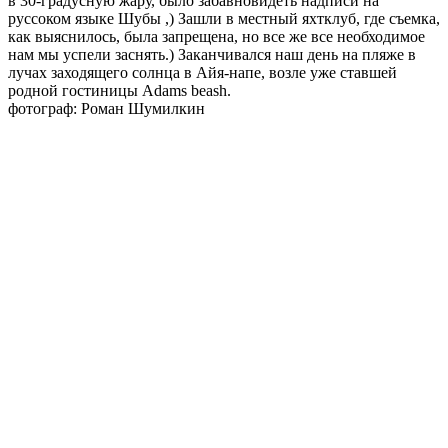
в 30-градусную жару, было забавновидеть надписи на
руссоком языке Шубы ,) Зашли в местный яхтклуб, где съемка,
как выяснилось, была запрещена, но все же все необходимое
нам мы успели заснять.) Заканчивался наш день на пляже в
лучах заходящего солнца в Айя-напе, возле уже ставшей
родной гостиницы Adams beash.
фотограф: Роман Шумилкин