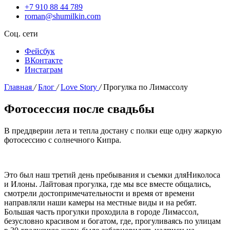
+7 910 88 44 789
roman@shumilkin.com
Соц. сети
Фейсбук
ВКонтакте
Инстаграм
Главная
/
Блог
/
Love Story
/
Прогулка по Лимассолу
Фотосессия после свадьбы
В преддверии лета и тепла достану с полки еще одну жаркую
фотосессию с солнечного Кипра.
Это был наш третий день пребывания и съемки дляНиколоса
и Илоны. Лайтовая прогулка, где мы все вместе общались,
смотрели достопримечательности и время от времени
направляли наши камеры на местные виды и на ребят.
Большая часть прогулки проходила в городе Лимассол,
безусловно красивом и богатом, где, прогуливаясь по улицам