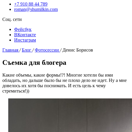
+7 910 88 44 789
roman@shumilkin.com
Соц. сети
Фейсбук
ВКонтакте
Инстаграм
Главная
/
Блог
/
Фотосессии
/
Денис Борисов
Съемка для блогера
Какие объемы, какие формы!?! Многие хотели бы ими
обладать, но дальше было бы не плохо дело не идет. Ну а мне
довелось их хотя бы поснимать. И есть цель к чему
стремиться!))