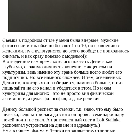
Съемка в подобном стиле у меня была впервые, мужские
фотосессии и так обычно бывают 1 на 10, по сравнению с
женскими, ну а культуристов до этого вообще не приходилось
снимать, и как сразу повезло с моделью!))
В отведенное нам время хотелось показать Дениса как
глубокую, сложную личность, конечно, с акцентом на
культуризм, ведь именно эту грань больше всего любят его
подписчики. Но все намного сложнее. И тем, освещенных
Денисом, в которых он разбирается, намного больше, стоит
лишь зайти на его канал и убедиться в этом. Но и сам
культуризм для многих - это не просто вид физической
активности, а целая философия, и даже религия.
Денису большой респект за съемки, т.к. знаю, что ему было
нелегко, ведь за три часа до этого он провел семинар,и пару
ночей почти не спал. А приглушенный свет в Loft Stalinka
располагал устроиться на диване и вздремнуть.)
Ну а в общем, форма у Дениса на зяглядение, отличный