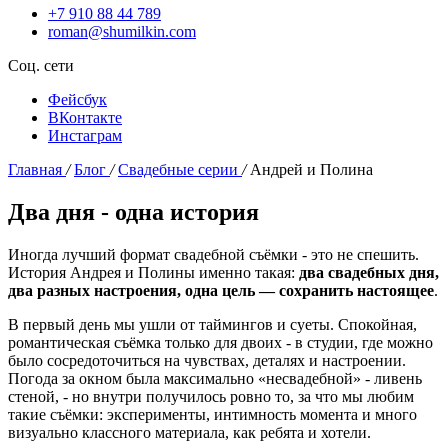
+7 910 88 44 789
roman@shumilkin.com
Соц. сети
Фейсбук
ВКонтакте
Инстаграм
Главная
/
Блог
/
Свадебные серии
/
Андрей и Полина
Два дня - одна история
Иногда лучший формат свадебной съёмки - это не спешить.
История Андрея и Полины именно такая:
два свадебных дня,
два разных настроения, одна цель — сохранить настоящее
.
В первый день мы ушли от таймингов и суеты. Спокойная,
романтическая съёмка только для двоих - в студии, где можно
было сосредоточиться на чувствах, деталях и настроении.
Погода за окном была максимально «несвадебной» - ливень
стеной, - но внутри получилось ровно то, за что мы любим
такие съёмки: эксперименты, интимность момента и много
визуально классного материала, как ребята и хотели.