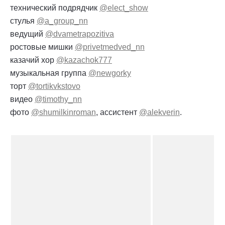
технический подрядчик
@elect_show
стулья
@a_group_nn
ведущий
@dvametrapozitiva
ростовые мишки
@privetmedved_nn
казачий хор
@kazachok777
музыкальная группа
@newgorky
торт
@tortikvkstovo
видео
@timothy_nn
фото
@shumilkinroman
, ассистент
@alekverin
.