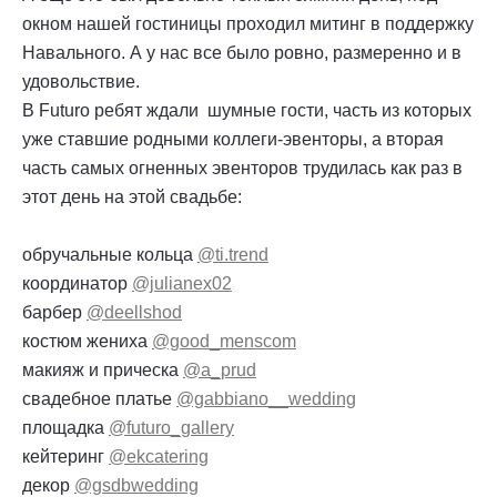
окном нашей гостиницы проходил митинг в поддержку
Навального. А у нас все было ровно, размеренно и в
удовольствие.
В Futuro ребят ждали шумные гости, часть из которых
уже ставшие родными коллеги-эвенторы, а вторая
часть самых огненных эвенторов трудилась как раз в
этот день на этой свадьбе:
обручальные кольца
@ti.trend
координатор
@julianex02
барбер
@deellshod
костюм жениха
@good_menscom
макияж и прическа
@a_prud
свадебное платье
@gabbiano__wedding
площадка
@futuro_gallery
кейтеринг
@ekcatering
декор
@gsdbwedding