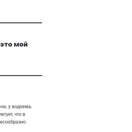
 это мой
ни, у водоема.
тует, что в
лесообразно.