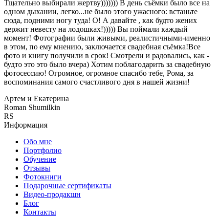
Тщательно выбирали жертву))))))) В день съёмки было все на
одном дыхании, легко...не было этого ужасного: встаньте
сюда, подними ногу туда! О! А давайте , как будто жених
держит невесту на лодошках!))))) Вы поймали каждый
момент! Фотографии были живыми, реалистичными-именно
в этом, по ему мнению, заключается свадебная съёмка!Все
фото и книгу получили в срок! Смотрели и радовались, как -
будто это это было вчера) Хотим поблагодарить за свадебную
фотосессию! Огромное, огромное спасибо тебе, Рома, за
воспоминания самого счастливого дня в нашей жизни!
Артем и Екатерина
Roman Shumilkin
RS
Информация
Обо мне
Портфолио
Обучение
Отзывы
Фотокниги
Подарочные сертификаты
Видео-продакшн
Блог
Контакты