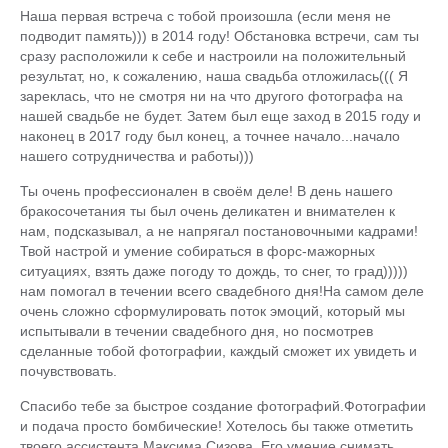
Наша первая встреча с тобой произошла (если меня не
подводит память))) в 2014 году! Обстановка встречи, сам ты
сразу расположили к себе и настроили на положительный
результат, но, к сожалению, наша свадьба отложилась((( Я
зареклась, что не смотря ни на что другого фотографа на
нашей свадьбе не будет. Затем был еще заход в 2015 году и
наконец в 2017 году был конец, а точнее начало...начало
нашего сотрудничества и работы)))
Ты очень профессионален в своём деле! В день нашего
бракосочетания ты был очень деликатен и внимателен к
нам, подсказывал, а не напрягал постановочными кадрами!
Твой настрой и умение собираться в форс-мажорных
ситуациях, взять даже погоду то дождь, то снег, то град)))))
нам помогал в течении всего свадебного дня!На самом деле
очень сложно сформулировать поток эмоций, который мы
испытывали в течении свадебного дня, но посмотрев
сделанные тобой фотографии, каждый сможет их увидеть и
почувствовать.
Спасибо тебе за быстрое создание фотографий.Фотографии
и подача просто бомбические! Хотелось бы также отметить
твоего ассистента Максима Сизова. Его умение снимать