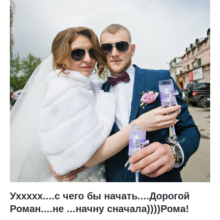
Уххххх....с чего бы начать....Дорогой
Роман....не ...начну сначала))))Рома!