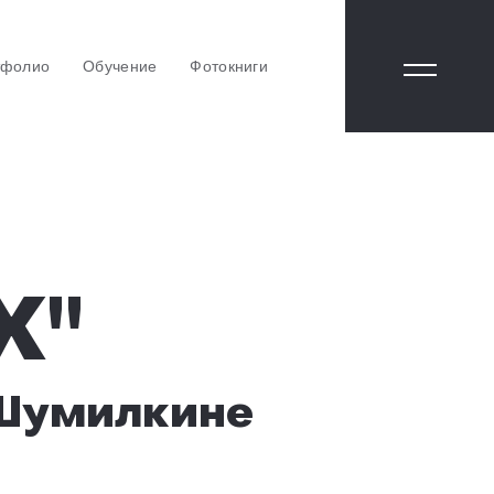
тфолио
Обучение
Фотокниги
Х"
 Шумилкине