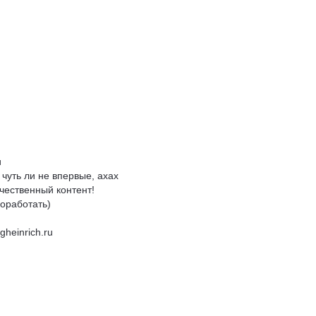
и
чуть ли не впервые, ахах
чественный контент!
поработать)
gheinrich.ru