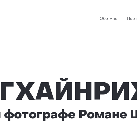
Обо мне
Пор
НГХАЙНРИ
м фотографе Романе