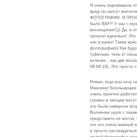
Я очень переживала чт
вряд ли смогут вопло
ФОТОГРАФИИ, Я ПРОС
было ВАУ!!! У нас с му
восхищение!))) Да, в э
прошло идеально! Это 
нас в руках! Такие кр
фотографии)) Как будто
туфельки, тень от окош
колечки....как две вос
08.08.18). Это просто с
Роман, еще раз хочу с
Максиму! Боольшущее с
очень приятно работат
сложно и эмоции могут
это была наверное вт
Волнение ушло с первы
представить не могла, 
что это очень важный 
и просто наслаждаться
крутой фотограф и д