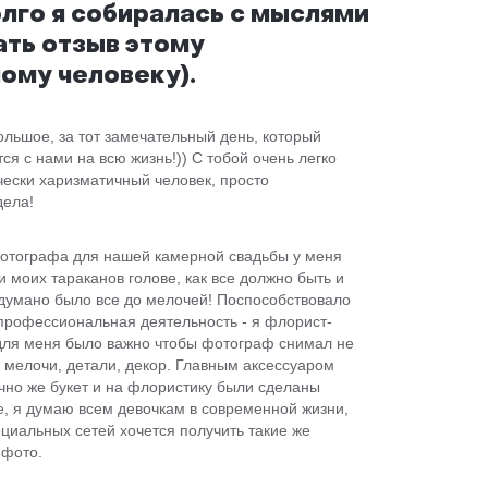
лго я собиралась с мыслями
ать отзыв этому
ому человеку).
ольшое, за тот замечательный день, который
ся с нами на всю жизнь!)) С тобой очень легко
чески харизматичный человек, просто
дела!
отографа для нашей камерной свадьбы у меня
и моих тараканов голове, как все должно быть и
одумано было все до мелочей! Поспособствовало
профессиональная деятельность - я флорист-
 для меня было важно чтобы фотограф снимал не
е мелочи, детали, декор. Главным аксессуаром
чно же букет и на флористику были сделаны
е, я думаю всем девочкам в современной жизни,
циальных сетей хочется получить такие же
 фото.