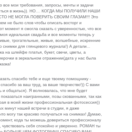
о все мои требования, запросы, мечты и задачи
титься в жизнь)). НО.... КОГДА МЫ ПОЛУЧИЛИ НАШИ
ТО НЕ МОГЛА ПОВЕРИТЬ СВОИМ ГЛАЗАМ!!! Это
жем не было слов чтобы описать восторг и
тот момент я смогла сказать с уверенностью, что все
моя идеальная свадьба и все моменты теперь у
асивые, трогательные, живые, волшебные, искренние
 снимки для глянцевого журнала!) А детали...
ка на шлейфе платья, букет, свечи, цветы, а
ьмерочки в зеркальном отражении(дата у нас была
казка!
казать спасибо тебе и еще твоему помощнику -
пасибо за ваш труд, за ваше творчество!)) С вами
ь и общаться). Я волновалась, что мне будет
 показаться наигранными, позы скованными, так как
орая в моей жизни профессиональная фотосессия))
х минут нашей встречи в студии, я даже
что могу так красиво получаться на снимках! Думаю,
момент, кода ты можешь довериться профессионалу
, чувствовать себя спокойно и уверенно. РОМАН ты
аже БОЛЬШЕ ЧЕМ ФОТОГРАФ!!! СПАСИБО ВАМ!