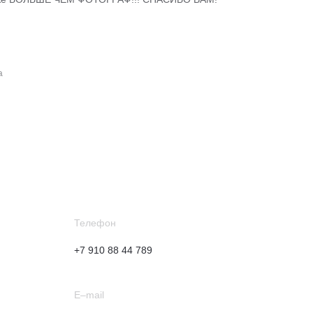
а
Телефон
+7 910 88 44 789
E–mail