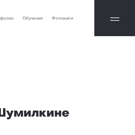
тфолио
Обучение
Фотокниги
 Шумилкине