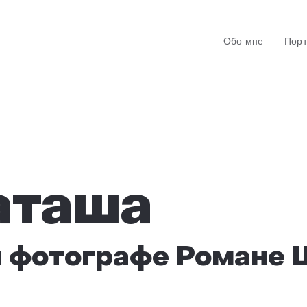
Обо мне
Пор
аташа
м фотографе Романе